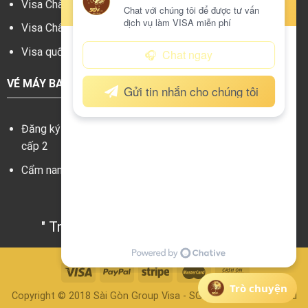
Visa Châu Âu
Tin tức
Visa Châu Mỹ
Giới thiệu
Visa quốc gia khác
Liên hệ
VÉ MÁY BAY
Đăng ký đại lý vé máy bay
cấp 2
Cẩm nang
SGV GROUP
" Trao Niềm Tin - Nhận Chất Lượng "
Trò chuyện
Copyright © 2018 Sài Gòn Group Visa - SGV. All Rights Reserved