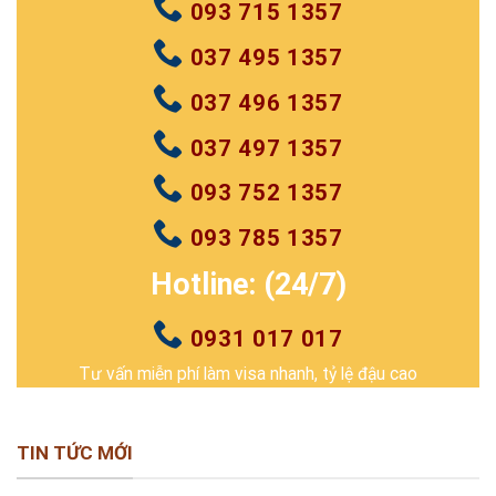
093 715 1357
037 495 1357
037 496 1357
037 497 1357
093 752 1357
093 785 1357
Hotline: (24/7)
0931 017 017
Tư vấn miễn phí làm visa nhanh, tỷ lệ đậu cao
TIN TỨC MỚI