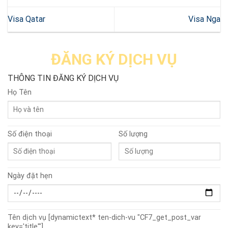
Visa Qatar
Visa Nga
ĐĂNG KÝ DỊCH VỤ
THÔNG TIN ĐĂNG KÝ DỊCH VỤ
Họ Tên
Số điện thoại
Số lượng
Ngày đặt hẹn
Tên dịch vụ
[dynamictext* ten-dich-vu "CF7_get_post_var
key='title'"]