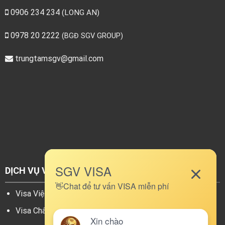
0906 234 234
(LONG AN)
0978 20 2222
(BGĐ SGV GROUP)
trungtamsgv@gmail.com
DỊCH VỤ VISA
DANH MỤC
Visa Việt Nam
Báo giá làm visa
Visa Châu Á
Câu hỏi thường gặp