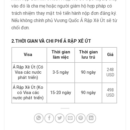
vào đó là cha mẹ hoặc người giám hộ hợp pháp có
trách nhiệm thay mặt trẻ tiến hành nộp đơn đăng ký.
Nếu không chính phủ Vương Quốc Ả Rập Xê Út sẽ từ
chối đơn.
2.THỜI GIAN VÀ CHI PHÍ Ả RẬP XÊ ÚT
Thời gian
Thời gian
Visa
Giá
làm việc
lưu trú
Ả Rập Xê Út (Có
248
Visa các nước
3-5 ngày
90 ngày
USD
phát triển)
Ả Rập Xê Út (Ko
498
có Visa các
15-20 ngày
90 ngày
USD
nước phát triển)