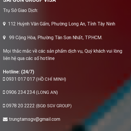
Trụ Sở Giao Dịch:
112 Huỳnh Văn Gấm, Phường Long An, Tỉnh Tây Ninh
.
99 Cộng Hòa, Phường Tân Sơn Nhất, TP.HCM
Mọi thắc mắc về các sản phẩm dịch vụ, Quý khách vui lòng
liên hệ qua các số hotline
Hotline: (24/7)
0931 017 017
(HỒ CHÍ MINH)
0906 234 234
(LONG AN)
0978 20 2222
(BGĐ SGV GROUP)
trungtamsgv@gmail.com