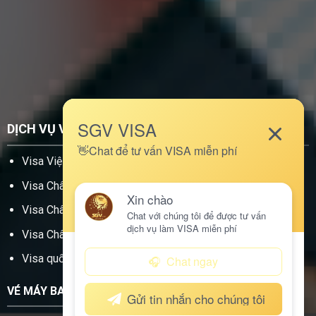
DỊCH VỤ VISA
DANH MỤC
Visa Việt Nam
Báo giá làm visa
Visa Châu Á
Câu hỏi thường gặp
Visa Châu Âu
Tin tức
Visa Châu Mỹ
Giới thiệu
Visa quốc gia khác
Liên hệ
VÉ MÁY BAY