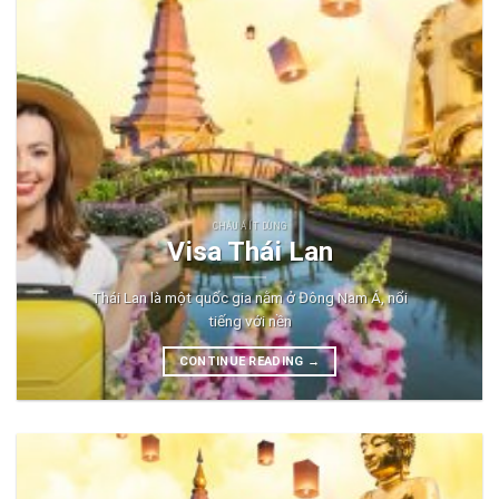
CHÂU Á ÍT DÙNG
Visa Thái Lan
Thái Lan là một quốc gia nằm ở Đông Nam Á, nổi
tiếng với nền
CONTINUE READING
→