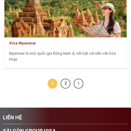
Visa Myanmar
Myanmar là một quốc gia Đông Nam Á, nổi bật với nền văn hóa
Phật
1
2
LIÊN HỆ
SÀI GÒN GROUP VISA