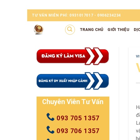
Skip
TƯ VẤN MIỄN PHÍ: 0931017017 - 0906234234
to
content
TRANG CHỦ
GIỚI THIỆU
DỊ
V
Chuyên Viên Tư Vấn
H
đ
093 705 1357
L
093 706 1357
v
h