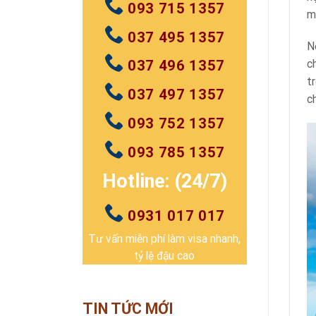
093 715 1357
m
037 495 1357
N
c
037 496 1357
t
037 497 1357
ch
093 752 1357
093 785 1357
Hotline: (24/7)
0931 017 017
Tư vấn miễn phí làm visa nhanh,
tỷ lệ đậu cao
TIN TỨC MỚI