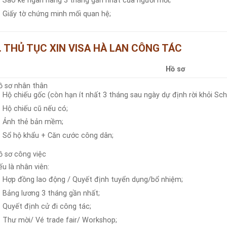
Sao kê ngân hàng 3 tháng gần nhất của người mời;
Giấy tờ chứng minh mối quan hệ;
. THỦ TỤC XIN VISA
HÀ LAN
CÔNG TÁC
Hồ sơ
ồ sơ nhân thân
Hộ chiếu gốc (còn hạn ít nhất 3 tháng sau ngày dự định rời khỏi Sch
Hộ chiếu cũ nếu có;
Ảnh thẻ bản mềm;
Sổ hộ khẩu + Căn cước công dân;
ồ sơ công việc
u là nhân viên:
Hợp đồng lao động / Quyết định tuyển dụng/bổ nhiệm;
Bảng lương 3 tháng gần nhất;
Quyết định cử đi công tác;
Thư mời/ Vé trade fair/ Workshop;