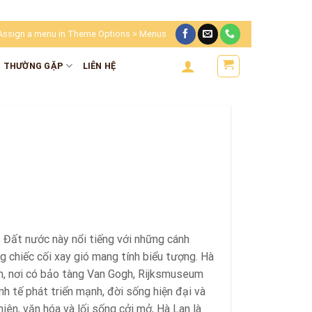
Assign a menu in Theme Options > Menus
I THƯỜNG GẶP
LIÊN HỆ
. Đất nước này nổi tiếng với những cánh
g chiếc cối xay gió mang tính biểu tượng. Hà
m, nơi có bảo tàng Van Gogh, Rijksmuseum
nh tế phát triển mạnh, đời sống hiện đại và
iên, văn hóa và lối sống cởi mở, Hà Lan là