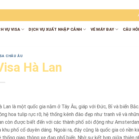
CH VỤ VISA
DỊCH VỤ XUẤT NHẬP CẢNH
VÉ MÁY BAY
CÂU HỎ
ISA CHÂU ÂU
Visa Hà Lan
à Lan là một quốc gia nằm ở Tây Âu, giáp với Đức, Bỉ và biển Bắc
ồng hoa tulip rực rỡ, hệ thống kênh đào đẹp như tranh vẽ và nhữn
an còn được biết đến với các thành phố sôi động như Amsterda
à khu phố cổ duyên dáng. Ngoài ra, đây cũng là quốc gia có nền ki
ệ thống giao thông xe đạp phổ biến. Nhờ sự kết hợp giữa thiên nh