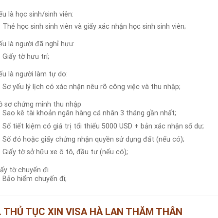
u là học sinh/sinh viên:
Thẻ học sinh sinh viên và giấy xác nhận học sinh sinh viên;
u là người đã nghỉ hưu:
Giấy tờ hưu trí;
u là người làm tự do:
Sơ yếu lý lịch có xác nhận nêu rõ công việc và thu nhập;
ồ sơ chứng minh thu nhập
Sao kê tài khoản ngân hàng cá nhân 3 tháng gần nhất;
Sổ tiết kiệm có giá trị tổi thiểu 5000 USD + bản xác nhận số dư;
Sổ đỏ hoặc giấy chứng nhận quyền sử dụng đất (nếu có);
Giấy tờ sở hữu xe ô tô, đầu tư (nếu có);
ấy tờ chuyến đi
Bảo hiểm chuyến đi;
. THỦ TỤC XIN VISA
HÀ LAN
THĂM THÂN