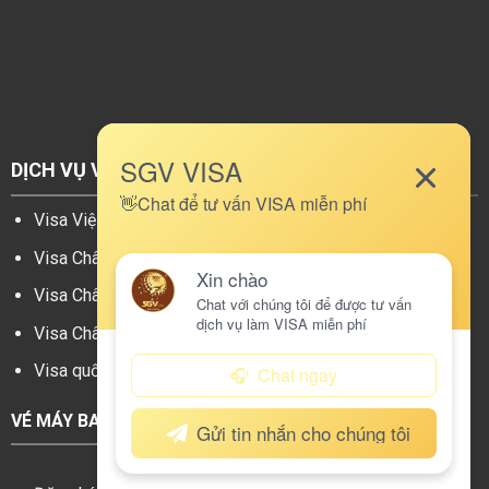
DỊCH VỤ VISA
DANH MỤC
Visa Việt Nam
Báo giá làm visa
Visa Châu Á
Câu hỏi thường gặp
Visa Châu Âu
Tin tức
Visa Châu Mỹ
Giới thiệu
Visa quốc gia khác
Liên hệ
VÉ MÁY BAY