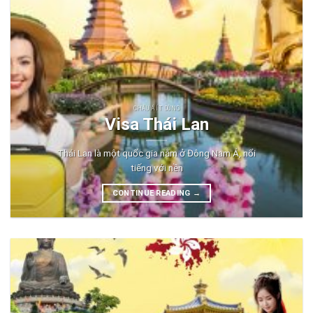
CHÂU Á ÍT DÙNG
Visa Thái Lan
Thái Lan là một quốc gia nằm ở Đông Nam Á, nổi
tiếng với nền
CONTINUE READING
→